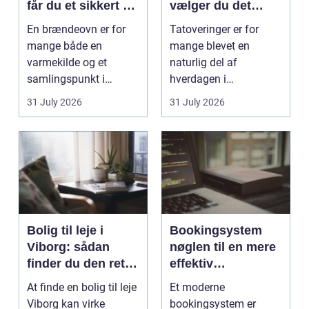
får du et sikkert og
vælger du det
smukt resultat
rigtige studie
En brændeovn er for
Tatoveringer er for
mange både en
mange blevet en
varmekilde og et
naturlig del af
samlingspunkt i
hverdagen i
hjemmet. Flammerne
København. Byen er
31 July 2026
31 July 2026
gi...
fyldt med dygtige...
Bolig til leje i
Bookingsystem
Viborg: sådan
nøglen til en mere
finder du den rette
effektiv
lejlighed
klinikhverdag
At finde en bolig til leje
Et moderne
Viborg kan virke
bookingsystem er