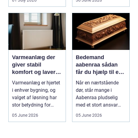
Varmeanlæg der
Bedemand
giver stabil
aabenraa sådan
komfort og lavere
får du hjælp til en
energiregning
værdig afsked
Varmeanlæg er hjertet
Når en nærtstående
i enhver bygning, og
dør, står mange i
valget af løsning har
Aabenraa pludselig
stor betydning for
med et stort ansvar
b&a...
midt i sorgen.
05 June 2026
05 June 2026
Praktiske...