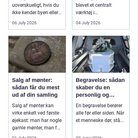
uoverskueligt, hvis du
blevet et centralt
ikke kender byen eller
værktøj i
det lokale...
sundhedssektoren.
06 July 2026
04 July 2026
Klinikker, praksis og
beh...
Salg af mønter:
Begravelse: sådan
sådan får du mest
skaber du en
ud af din samling
personlig og
respektfuld afsked
Salg af mønter kan
En begravelse berører
virke enkelt ved første
alle før eller siden. Når
øjekast: man har nogle
et menneske dør, stå...
gamle mønter, man får
dem vurderet...
01 July 2026
30 June 2026