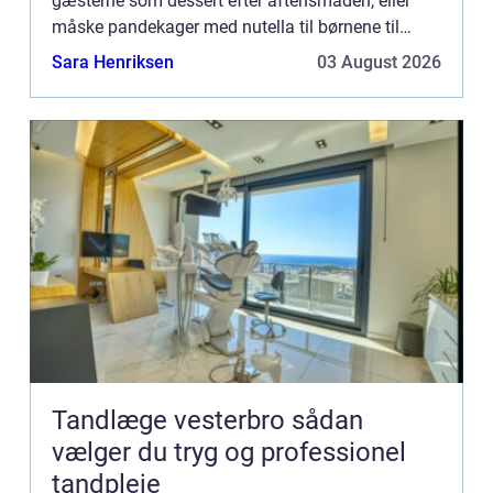
gæsterne som dessert efter aftensmaden, eller
måske pandekager med nutella til børnene til
frokosthygge? Det kan også ...
Sara Henriksen
03 August 2026
Tandlæge vesterbro sådan
vælger du tryg og professionel
tandpleje