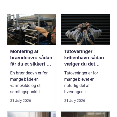
Montering af
Tatoveringer
brændeovn: sådan
københavn sådan
får du et sikkert og
vælger du det
smukt resultat
rigtige studie
En brændeovn er for
Tatoveringer er for
mange både en
mange blevet en
varmekilde og et
naturlig del af
samlingspunkt i
hverdagen i
hjemmet. Flammerne
København. Byen er
31 July 2026
31 July 2026
gi...
fyldt med dygtige...