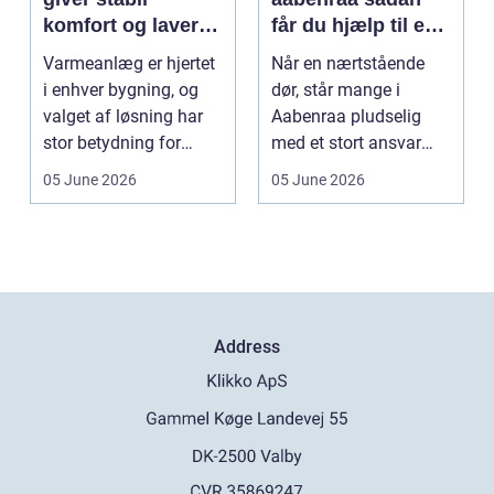
komfort og lavere
får du hjælp til en
energiregning
værdig afsked
Varmeanlæg er hjertet
Når en nærtstående
i enhver bygning, og
dør, står mange i
valget af løsning har
Aabenraa pludselig
stor betydning for
med et stort ansvar
b&a...
midt i sorgen.
05 June 2026
05 June 2026
Praktiske...
Address