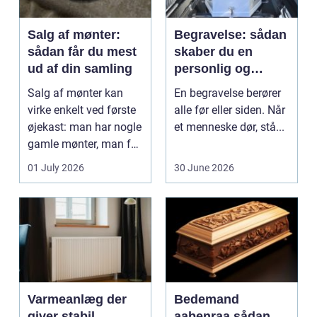
Salg af mønter:
Begravelse: sådan
sådan får du mest
skaber du en
ud af din samling
personlig og
respektfuld afsked
Salg af mønter kan
En begravelse berører
virke enkelt ved første
alle før eller siden. Når
øjekast: man har nogle
et menneske dør, stå...
gamle mønter, man får
dem vurderet...
01 July 2026
30 June 2026
Varmeanlæg der
Bedemand
giver stabil
aabenraa sådan