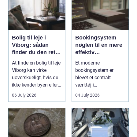
Bolig til leje i
Bookingsystem
Viborg: sådan
nøglen til en mere
finder du den rette
effektiv
lejlighed
klinikhverdag
At finde en bolig til leje
Et moderne
Viborg kan virke
bookingsystem er
uoverskueligt, hvis du
blevet et centralt
ikke kender byen eller
værktøj i
det lokale...
sundhedssektoren.
06 July 2026
04 July 2026
Klinikker, praksis og
beh...