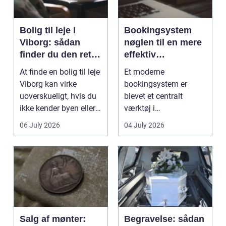
Bolig til leje i
Bookingsystem
Viborg: sådan
nøglen til en mere
finder du den rette
effektiv
lejlighed
klinikhverdag
At finde en bolig til leje
Et moderne
Viborg kan virke
bookingsystem er
uoverskueligt, hvis du
blevet et centralt
ikke kender byen eller
værktøj i
det lokale...
sundhedssektoren.
06 July 2026
04 July 2026
Klinikker, praksis og
beh...
Salg af mønter:
Begravelse: sådan