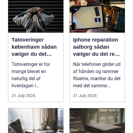
Tatoveringer
Iphone reparation
københavn sådan
aalborg sådan
vælger du det
vælger du det rette
rigtige studie
værksted
Tatoveringer er for
Når telefonen glider ud
mange blevet en
af hånden og rammer
naturlig del af
fliserne, mærker du det
hverdagen i
med det samme.
København. Byen er
Skærmen splintrer...
31 July 2026
31 July 2026
fyldt med dygtige...