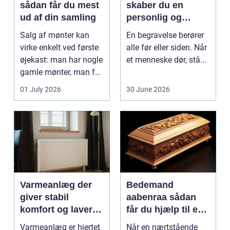
sådan får du mest
skaber du en
ud af din samling
personlig og
respektfuld afsked
Salg af mønter kan
En begravelse berører
virke enkelt ved første
alle før eller siden. Når
øjekast: man har nogle
et menneske dør, stå...
gamle mønter, man får
dem vurderet...
01 July 2026
30 June 2026
Varmeanlæg der
Bedemand
giver stabil
aabenraa sådan
komfort og lavere
får du hjælp til en
energiregning
værdig afsked
Varmeanlæg er hjertet
Når en nærtstående