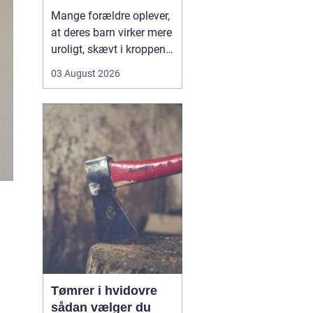
opmærksomhed
Mange forældre oplever,
at deres barn virker mere
uroligt, skævt i kroppen
eller klager over smerter,
03 August 2026
uden at der er en klar
forklaring. Her kan en
børnekiropraktor være en
mulighed. En kiropraktor
med særlig erfaring i...
Tømrer i hvidovre
sådan vælger du