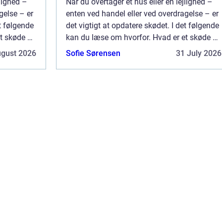
jlighed –
Når du overtager et hus eller en lejlighed –
gelse – er
enten ved handel eller ved overdragelse – er
et følgende
det vigtigt at opdatere skødet. I det følgende
et skøde –
kan du læse om hvorfor. Hvad er et skøde –
og hvorfor er det v...
ugust 2026
Sofie Sørensen
31 July 2026