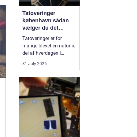
Tatoveringer
københavn sådan
vælger du det
rigtige studie
Tatoveringer er for
mange blevet en naturlig
del af hverdagen i
København. Byen er fyldt
31 July 2026
med dygtige artister,
historiske studier og
moderne tatovørbutikker,
hvor stilarter og udtryk
spænder vidt. Når man
søger efter ...