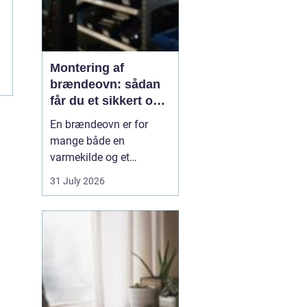
Montering af
brændeovn: sådan
får du et sikkert og
smukt resultat
En brændeovn er for
mange både en
varmekilde og et
samlingspunkt i
31 July 2026
hjemmet. Flammerne
giver ro, og varmen kan
mærkes i hele rummet.
Men montering af
brændeovn er ikke noget,
man bør kaste sig ud i
uden viden og
planl&ae...