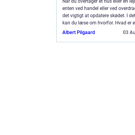
Når du overtager et hus eller en le
enten ved handel eller ved overdra
det vigtigt at opdatere skødet. I d
kan du læse om hvorfor. Hvad er 
og hvorfor er det v...
Albert Pilgaard
03 A