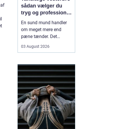
 af
sådan vælger du
tryg og professionel
il
tandpleje
En sund mund handler
et
om meget mere end
pæne tænder. Det
påvirker både din
03 August 2026
hverdag, din selvtillid og
dit generelle helbred. Når
du
leder efter tandlæge
vesterbro
, møder du
derfor mange
valgmuligheder m...