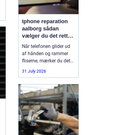
Iphone reparation
aalborg sådan
vælger du det rette
værksted
Når telefonen glider ud
af hånden og rammer
fliserne, mærker du det
med det samme.
31 July 2026
Skærmen splintrer, lyden
forsvinder, eller batteriet
står af midt på dagen.
For mange i Aalborg er
mobilen helt central i
både arbejde, studie og
hverdag. Derfor