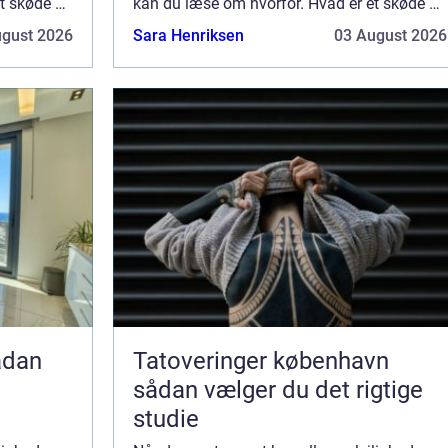
et skøde –
kan du læse om hvorfor. Hvad er et skøde –
og hvorfor er det v...
ugust 2026
Sara Henriksen
03 August 2026
Tatoveringer københavn
sådan vælger du det rigtige
studie