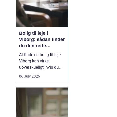
Bolig til leje i
Viborg: sådan finder
du den rette
lejlighed
At finde en bolig til leje
Viborg kan virke
uoverskueligt, hvis du
ikke kender byen eller det
06 July 2026
lokale boligmarked. Der
er mange muligheder,
priserne varierer, og
områderne har hver
deres særpræg. Med en
klar plan, lidt viden om