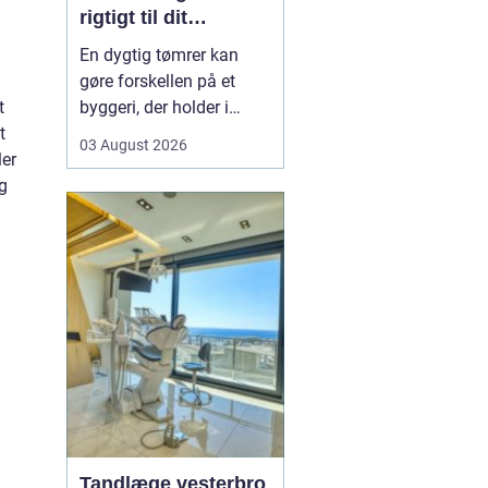
rigtigt til dit
byggeprojekt
En dygtig tømrer kan
gøre forskellen på et
t
byggeri, der holder i
t
årevis, og et projekt, der
03 August 2026
ler
giver dig problemer igen
og
og igen. Når du leder
efter en tømrer i
Hvidovre, handler det
derfor ikke kun om pris.
Det handler om kvalitet,
tryghed og gode løsni...
Tandlæge vesterbro