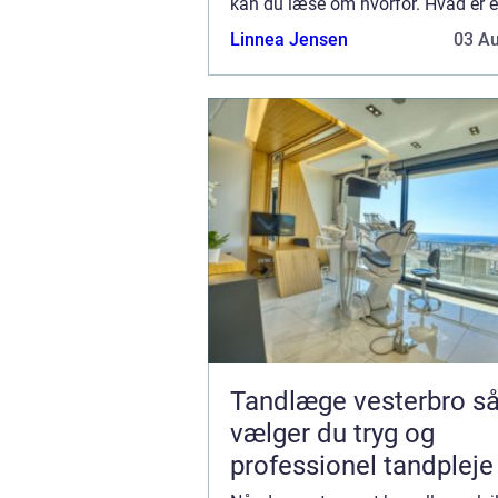
kan du læse om hvorfor. Hvad er 
og hvorfor er det v...
Linnea Jensen
03 A
Tandlæge vesterbro sådan
vælger du tryg og
professionel tandpleje