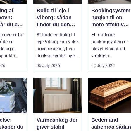
ing af
Bolig til leje i
Bookingsystem
eovn:
Viborg: sådan
nøglen til en
år du et
finder du den
mere effektiv
t og smukt
rette lejlighed
klinikhverdag
eovn er for
At finde en bolig til
Et moderne
t
åde en
leje Viborg kan virke
bookingsystem er
de og et
uoverskueligt, hvis
blevet et centralt
punkt i
du ikke kender byen
værktøj i
.
eller det lokale...
sundhedssektoren.
026
06 July 2026
04 July 2026
e gi...
Klinikker, praksis o
beh...
else:
Varmeanlæg der
Bedemand
skaber du
giver stabil
aabenraa sådan