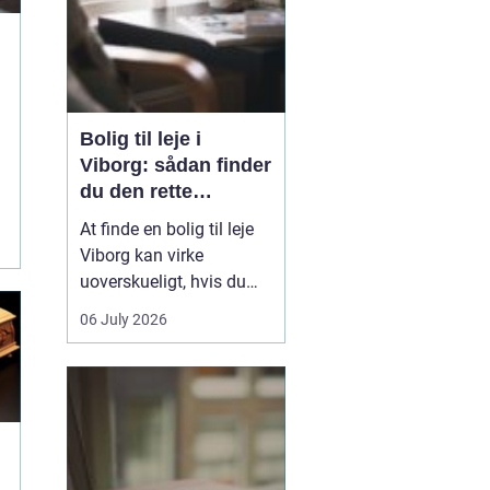
Bolig til leje i
Viborg: sådan finder
du den rette
lejlighed
At finde en bolig til leje
Viborg kan virke
g
uoverskueligt, hvis du
ikke kender byen eller det
06 July 2026
lokale boligmarked. Der
er mange muligheder,
priserne varierer, og
områderne har hver
deres særpræg. Med en
klar plan, lidt viden om