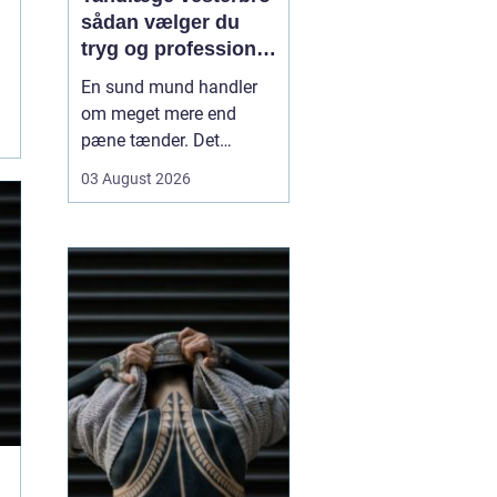
sådan vælger du
tryg og professionel
tandpleje
En sund mund handler
om meget mere end
pæne tænder. Det
påvirker både din
03 August 2026
hverdag, din selvtillid og
dit generelle helbred. Når
du
leder efter tandlæge
vesterbro
, møder du
derfor mange
valgmuligheder m...