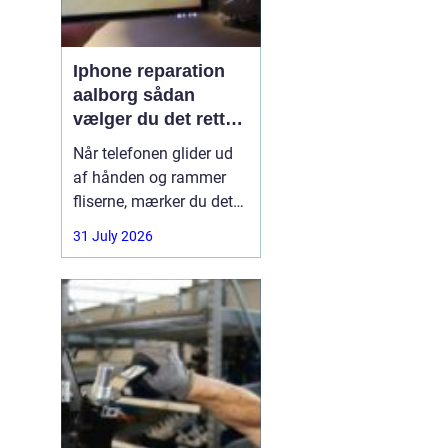
Iphone reparation
aalborg sådan
vælger du det rette
værksted
Når telefonen glider ud
af hånden og rammer
fliserne, mærker du det
med det samme.
31 July 2026
Skærmen splintrer, lyden
forsvinder, eller batteriet
står af midt på dagen.
For mange i Aalborg er
mobilen helt central i
både arbejde, studie og
hverdag. Derfor