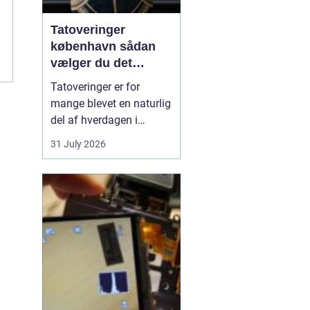
Tatoveringer
københavn sådan
vælger du det
rigtige studie
Tatoveringer er for
mange blevet en naturlig
del af hverdagen i
København. Byen er fyldt
31 July 2026
med dygtige artister,
historiske studier og
moderne tatovørbutikker,
hvor stilarter og udtryk
spænder vidt. Når man
søger efter ...