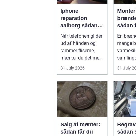
Iphone
Monter
reparation
brænd
aalborg sådan
sådan f
vælger du det
sikker
Når telefonen glider
En brænd
rette værksted
resulta
ud af hånden og
mange b
rammer fliserne,
varmekil
mærker du det med
samlings
det samme.
hjemmet
31 July 2026
31 July 2
Skærmen splintrer...
Flammern
Salg af mønter:
Begrav
sådan får du
sådan 