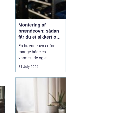
Montering af
brændeovn: sådan
får du et sikkert og
smukt resultat
En brændeovn er for
mange både en
varmekilde og et
samlingspunkt i
31 July 2026
hjemmet. Flammerne
giver ro, og varmen kan
mærkes i hele rummet.
Men montering af
brændeovn er ikke noget,
man bør kaste sig ud i
uden viden og
planl&ae...