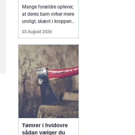
opmærksomhed
Mange forældre oplever,
at deres barn virker mere
uroligt, skævt i kroppen
eller klager over smerter,
03 August 2026
uden at der er en klar
forklaring. Her kan en
børnekiropraktor være en
mulighed. En kiropraktor
med særlig erfaring i...
Tømrer i hvidovre
sådan vælger du