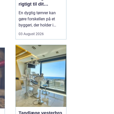
rigtigt til dit
byggeprojekt
En dygtig tømrer kan
gøre forskellen på et
byggeri, der holder i
årevis, og et projekt, der
03 August 2026
giver dig problemer igen
og igen. Når du leder
efter en tømrer i
Hvidovre, handler det
derfor ikke kun om pris.
Det handler om kvalitet,
tryghed og gode løsni...
Tandlæge vesterbro