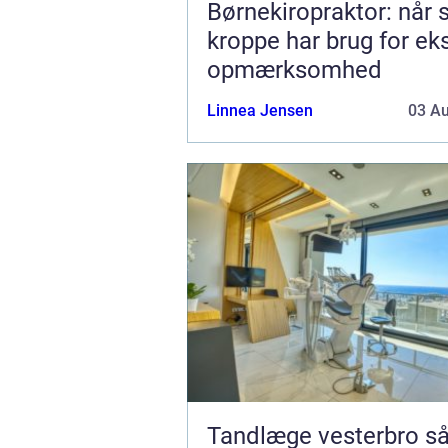
Børnekiropraktor: når
kroppe har brug for ek
opmærksomhed
Linnea Jensen
03 A
Tandlæge vesterbro sådan