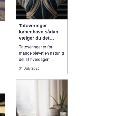
Tatoveringer
københavn sådan
vælger du det
rigtige studie
Tatoveringer er for
mange blevet en naturlig
del af hverdagen i
København. Byen er fyldt
31 July 2026
med dygtige artister,
historiske studier og
moderne tatovørbutikker,
hvor stilarter og udtryk
spænder vidt. Når man
søger efter ...