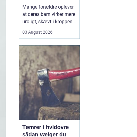
opmærksomhed
Mange forældre oplever,
at deres barn virker mere
uroligt, skævt i kroppen
eller klager over smerter,
03 August 2026
uden at der er en klar
forklaring. Her kan en
børnekiropraktor være en
mulighed. En kiropraktor
med særlig erfaring i...
Tømrer i hvidovre
sådan vælger du