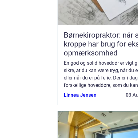
Børnekiropraktor: når
kroppe har brug for ek
opmærksomhed
En god og solid hoveddør er vigtig 
sikre, at du kan være tryg, når du 
eller når du er på ferie. Der er i d
forskellige hoveddøre, som du kan
din bolig. Her er kunsten at finde 
Linnea Jensen
03 A
hoveddør som passer til den stil, s.