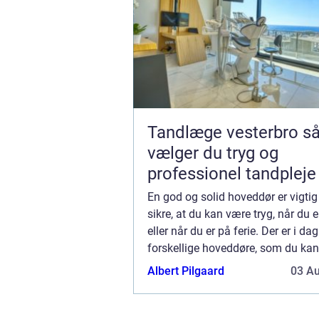
Tandlæge vesterbro sådan
vælger du tryg og
professionel tandpleje
En god og solid hoveddør er vigtig 
sikre, at du kan være tryg, når du 
eller når du er på ferie. Der er i d
forskellige hoveddøre, som du kan
din bolig. Her er kunsten at finde 
Albert Pilgaard
03 A
hoveddør som passer til den stil, s.