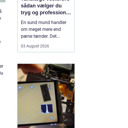
sådan vælger du
å
tryg og professionel
e
tandpleje
En sund mund handler
om meget mere end
pæne tænder. Det
r
påvirker både din
03 August 2026
hverdag, din selvtillid og
dit generelle helbred. Når
å
du
leder efter tandlæge
er
vesterbro
, møder du
du
derfor mange
valgmuligheder m...