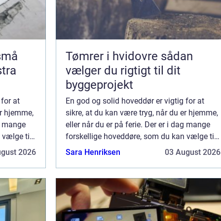
 små
Tømrer i hvidovre sådan
stra
vælger du rigtigt til dit
byggeprojekt
for at
En god og solid hoveddør er vigtig for at
er hjemme,
sikre, at du kan være tryg, når du er hjemme,
ag mange
eller når du er på ferie. Der er i dag mange
 vælge til
forskellige hoveddøre, som du kan vælge til
en
din bolig. Her er kunsten at finde en
ugust 2026
Sara Henriksen
03 August 2026
..
hoveddør som passer til den stil, s...