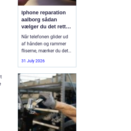
Iphone reparation
aalborg sådan
vælger du det rette
værksted
Når telefonen glider ud
af hånden og rammer
fliserne, mærker du det
med det samme.
31 July 2026
Skærmen splintrer, lyden
forsvinder, eller batteriet
t
står af midt på dagen.
e
For mange i Aalborg er
mobilen helt central i
både arbejde, studie og
hverdag. Derfor