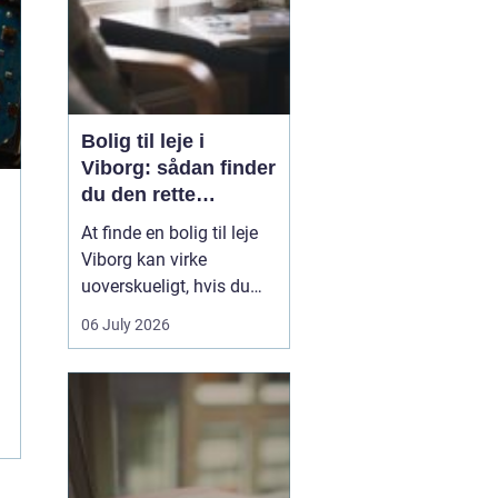
Bolig til leje i
Viborg: sådan finder
du den rette
lejlighed
At finde en bolig til leje
Viborg kan virke
uoverskueligt, hvis du
ikke kender byen eller det
06 July 2026
lokale boligmarked. Der
er mange muligheder,
priserne varierer, og
områderne har hver
deres særpræg. Med en
klar plan, lidt viden om