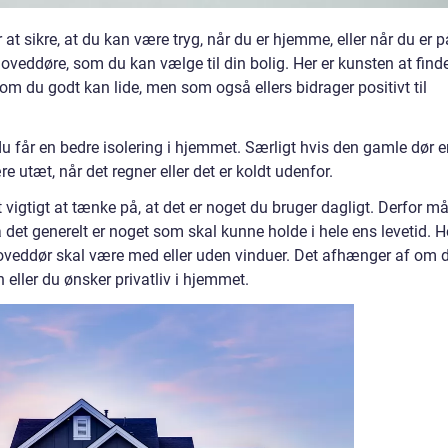
 at sikre, at du kan være tryg, når du er hjemme, eller når du er p
hoveddøre, som du kan vælge til din bolig. Her er kunsten at find
som du godt kan lide, men som også ellers bidrager positivt til
du får en bedre isolering i hjemmet. Særligt hvis den gamle dør e
utæt, når det regner eller det er koldt udenfor.
 vigtigt at tænke på, at det er noget du bruger dagligt. Derfor m
a det generelt er noget som skal kunne holde i hele ens levetid. H
oveddør skal være med eller uden vinduer. Det afhænger af om 
 eller du ønsker privatliv i hjemmet.