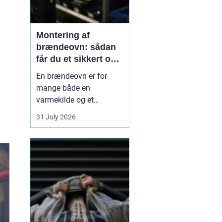
Montering af
brændeovn: sådan
får du et sikkert og
smukt resultat
En brændeovn er for
mange både en
varmekilde og et
samlingspunkt i
31 July 2026
hjemmet. Flammerne
giver ro, og varmen kan
mærkes i hele rummet.
Men montering af
brændeovn er ikke noget,
man bør kaste sig ud i
uden viden og
planl&ae...