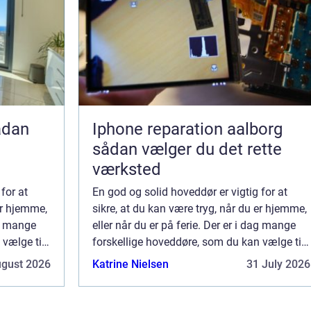
Iphone reparation aalborg
sådan vælger du det rette
værksted
for at
En god og solid hoveddør er vigtig for at
er hjemme,
sikre, at du kan være tryg, når du er hjemme,
ag mange
eller når du er på ferie. Der er i dag mange
 vælge til
forskellige hoveddøre, som du kan vælge til
en
din bolig. Her er kunsten at finde en
ugust 2026
Katrine Nielsen
31 July 2026
..
hoveddør som passer til den stil, s...