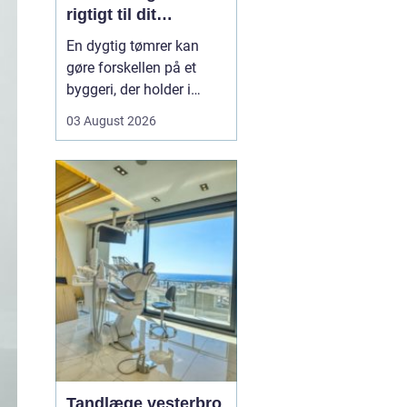
rigtigt til dit
byggeprojekt
En dygtig tømrer kan
gøre forskellen på et
byggeri, der holder i
årevis, og et projekt, der
03 August 2026
giver dig problemer igen
og igen. Når du leder
efter en tømrer i
Hvidovre, handler det
derfor ikke kun om pris.
Det handler om kvalitet,
tryghed og gode løsni...
Tandlæge vesterbro