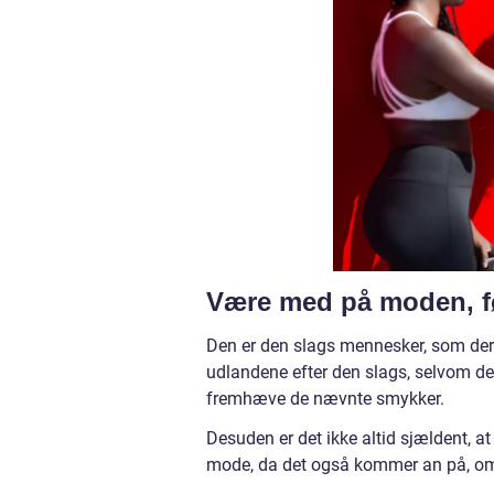
Være med på moden, fø
Den er den slags mennesker, som der e
udlandene efter den slags, selvom de
fremhæve de nævnte smykker.
Desuden er det ikke altid sjældent, a
mode, da det også kommer an på, om m