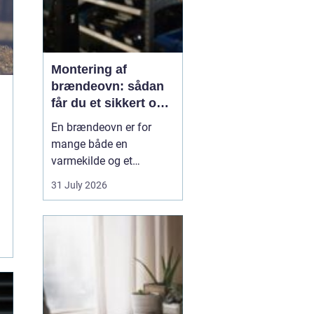
Montering af
brændeovn: sådan
får du et sikkert og
smukt resultat
En brændeovn er for
mange både en
varmekilde og et
samlingspunkt i
31 July 2026
hjemmet. Flammerne
giver ro, og varmen kan
mærkes i hele rummet.
Men montering af
brændeovn er ikke noget,
man bør kaste sig ud i
uden viden og
planl&ae...