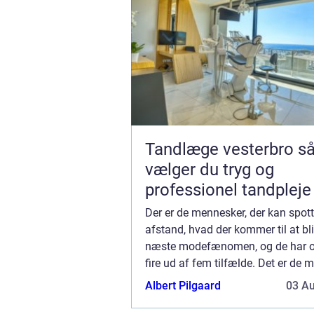
Tandlæge vesterbro sådan
vælger du tryg og
professionel tandpleje
Der er de mennesker, der kan spot
afstand, hvad der kommer til at bl
næste modefænomen, og de har oft
fire ud af fem tilfælde. Det er de 
som der tager en dille til sig, inden
Albert Pilgaard
03 A
blevet en dille – som ku...