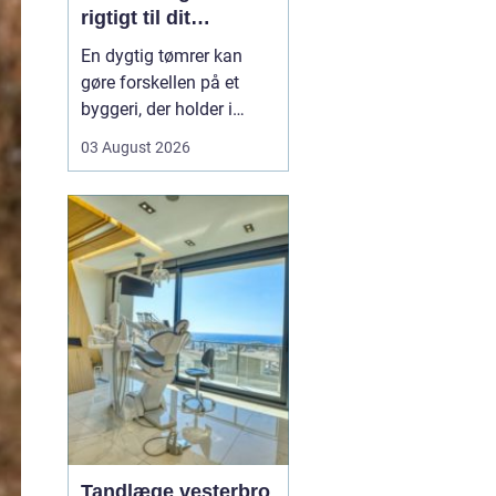
rigtigt til dit
byggeprojekt
En dygtig tømrer kan
gøre forskellen på et
byggeri, der holder i
årevis, og et projekt, der
03 August 2026
giver dig problemer igen
og igen. Når du leder
efter en tømrer i
Hvidovre, handler det
derfor ikke kun om pris.
Det handler om kvalitet,
tryghed og gode løsni...
Tandlæge vesterbro