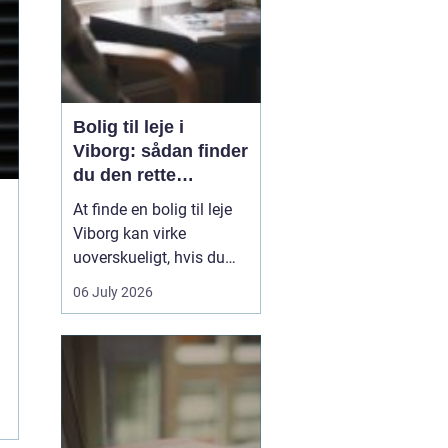
Bolig til leje i
Viborg: sådan finder
du den rette
lejlighed
At finde en bolig til leje
Viborg kan virke
uoverskueligt, hvis du
ikke kender byen eller det
06 July 2026
lokale boligmarked. Der
er mange muligheder,
priserne varierer, og
områderne har hver
deres særpræg. Med en
klar plan, lidt viden om