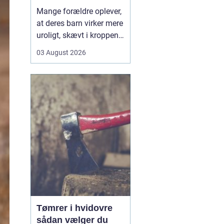
opmærksomhed
Mange forældre oplever,
at deres barn virker mere
uroligt, skævt i kroppen
eller klager over smerter,
03 August 2026
uden at der er en klar
forklaring. Her kan en
børnekiropraktor være en
mulighed. En kiropraktor
med særlig erfaring i...
Tømrer i hvidovre
sådan vælger du