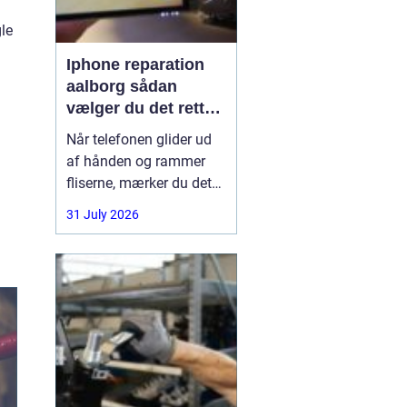
gle
Iphone reparation
aalborg sådan
vælger du det rette
værksted
Når telefonen glider ud
af hånden og rammer
fliserne, mærker du det
med det samme.
31 July 2026
Skærmen splintrer, lyden
forsvinder, eller batteriet
står af midt på dagen.
For mange i Aalborg er
mobilen helt central i
både arbejde, studie og
hverdag. Derfor