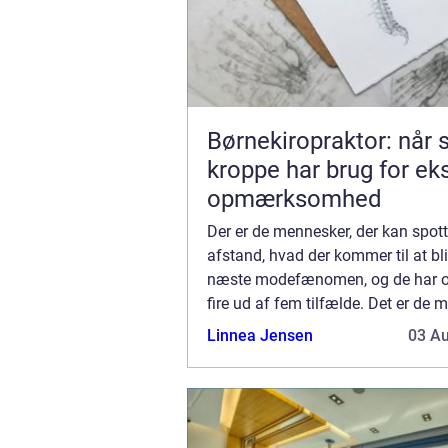
Børnekiropraktor: når
kroppe har brug for ek
opmærksomhed
Der er de mennesker, der kan spot
afstand, hvad der kommer til at bl
næste modefænomen, og de har oft
fire ud af fem tilfælde. Det er de 
som der tager en dille til sig, inden
Linnea Jensen
03 A
blevet en dille – som ku...