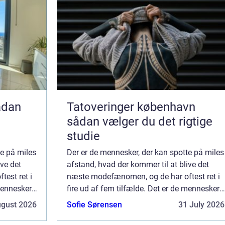
Tatoveringer københavn
sådan vælger du det rigtige
studie
te på miles
Der er de mennesker, der kan spotte på miles
ive det
afstand, hvad der kommer til at blive det
est ret i
næste modefænomen, og de har oftest ret i
mennesker,
fire ud af fem tilfælde. Det er de mennesker,
 det er
som der tager en dille til sig, inden det er
ugust 2026
Sofie Sørensen
31 July 2026
blevet en dille – som ku...