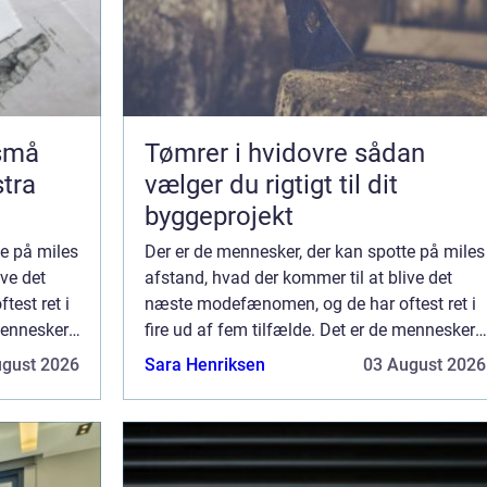
 små
Tømrer i hvidovre sådan
stra
vælger du rigtigt til dit
byggeprojekt
te på miles
Der er de mennesker, der kan spotte på miles
ive det
afstand, hvad der kommer til at blive det
est ret i
næste modefænomen, og de har oftest ret i
mennesker,
fire ud af fem tilfælde. Det er de mennesker,
 det er
som der tager en dille til sig, inden det er
ugust 2026
Sara Henriksen
03 August 2026
blevet en dille – som ku...