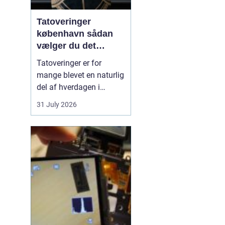
Tatoveringer
københavn sådan
vælger du det
rigtige studie
Tatoveringer er for
mange blevet en naturlig
del af hverdagen i
København. Byen er fyldt
31 July 2026
med dygtige artister,
historiske studier og
moderne tatovørbutikker,
hvor stilarter og udtryk
spænder vidt. Når man
søger efter ...