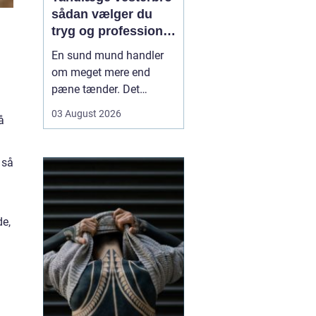
sådan vælger du
tryg og professionel
tandpleje
En sund mund handler
om meget mere end
pæne tænder. Det
påvirker både din
03 August 2026
å
hverdag, din selvtillid og
dit generelle helbred. Når
du
leder efter tandlæge
 så
vesterbro
, møder du
derfor mange
valgmuligheder m...
de,