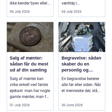
ikke kender byen eller
værktøj i
det lokale...
sundhedssektoren.
06 July 2026
04 July 2026
Klinikker, praksis og
beh...
Salg af mønter:
Begravelse: sådan
sådan får du mest
skaber du en
ud af din samling
personlig og
respektfuld afsked
Salg af mønter kan
En begravelse berører
virke enkelt ved første
alle før eller siden. Når
øjekast: man har nogle
et menneske dør, stå...
gamle mønter, man får
dem vurderet...
01 July 2026
30 June 2026