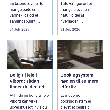
smukt resultat
rigtige studie
En brændeovn er for
Tatoveringer er for
mange både en
mange blevet en
varmekilde og et
naturlig del af
samlingspunkt i
hverdagen i
hjemmet. Flammerne
København. Byen er
31 July 2026
31 July 2026
gi...
fyldt med dygtige...
Bolig til leje i
Bookingsystem
Viborg: sådan
nøglen til en mere
finder du den rette
effektiv
lejlighed
klinikhverdag
At finde en bolig til leje
Et moderne
Viborg kan virke
bookingsystem er
uoverskueligt, hvis du
blevet et centralt