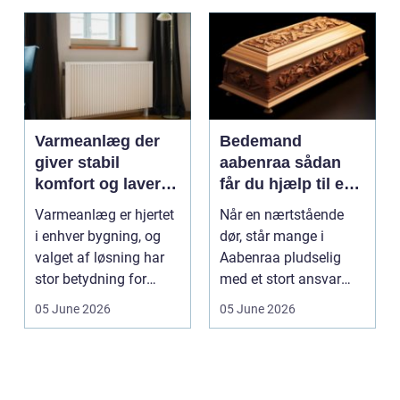
Varmeanlæg der
Bedemand
giver stabil
aabenraa sådan
komfort og lavere
får du hjælp til en
energiregning
værdig afsked
Varmeanlæg er hjertet
Når en nærtstående
i enhver bygning, og
dør, står mange i
valget af løsning har
Aabenraa pludselig
stor betydning for
med et stort ansvar
b&a...
midt i sorgen.
05 June 2026
05 June 2026
Praktiske...