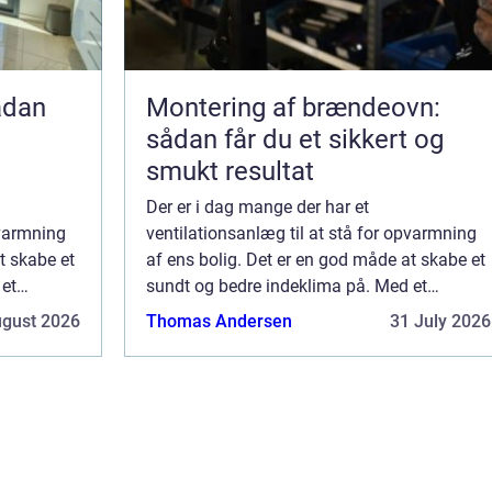
Montering af brændeovn:
sådan får du et sikkert og
smukt resultat
Der er i dag mange der har et
pvarmning
ventilationsanlæg til at stå for opvarmning
t skabe et
af ens bolig. Det er en god måde at skabe et
 et
sundt og bedre indeklima på. Med et
 den
ventilationsanlæg kan du indstille den
ugust 2026
Thomas Andersen
31 July 2026
præcise temperatur, ...