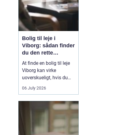
Bolig til leje i
Viborg: sådan finder
du den rette
lejlighed
At finde en bolig til leje
Viborg kan virke
uoverskueligt, hvis du
ikke kender byen eller det
06 July 2026
lokale boligmarked. Der
er mange muligheder,
priserne varierer, og
områderne har hver
deres særpræg. Med en
klar plan, lidt viden om