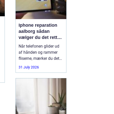
Iphone reparation
aalborg sådan
vælger du det rette
værksted
Når telefonen glider ud
af hånden og rammer
fliserne, mærker du det
med det samme.
31 July 2026
Skærmen splintrer, lyden
forsvinder, eller batteriet
står af midt på dagen.
For mange i Aalborg er
mobilen helt central i
både arbejde, studie og
hverdag. Derfor