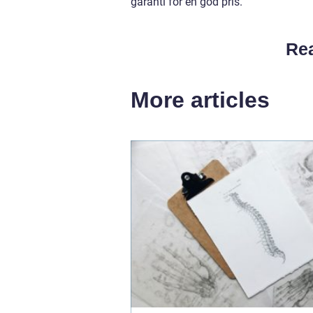
garanti for en god pris.
Rea
More articles