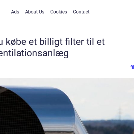
Ads
About Us
Cookies
Contact
købe et billigt filter til et
entilationsanlæg
fi
n