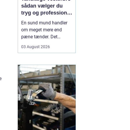
sådan vælger du
tryg og professionel
tandpleje
En sund mund handler
om meget mere end
pæne tænder. Det
påvirker både din
03 August 2026
hverdag, din selvtillid og
dit generelle helbred. Når
du
leder efter tandlæge
vesterbro
, møder du
derfor mange
e
valgmuligheder m...