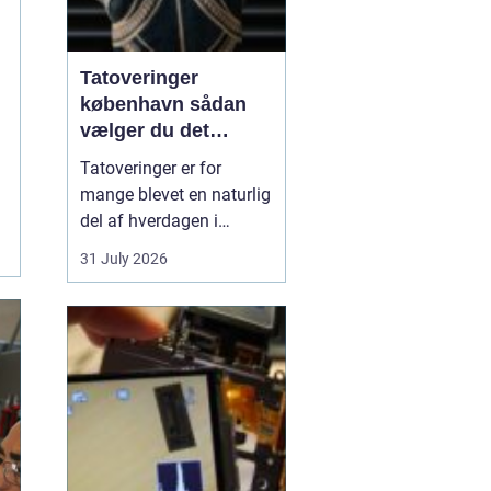
Tatoveringer
københavn sådan
vælger du det
rigtige studie
Tatoveringer er for
mange blevet en naturlig
del af hverdagen i
København. Byen er fyldt
31 July 2026
med dygtige artister,
historiske studier og
moderne tatovørbutikker,
hvor stilarter og udtryk
spænder vidt. Når man
søger efter ...