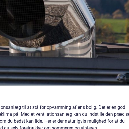
tionsanlæg til at stå for opvarmning af ens bolig. Det er en god
klima på. Med et ventilationsanlæg kan du indstille den præcis
om du bedst kan lide. Her er der naturligvis mulighed for at du
hvad du selv foretrækker om sommeren og vinteren.