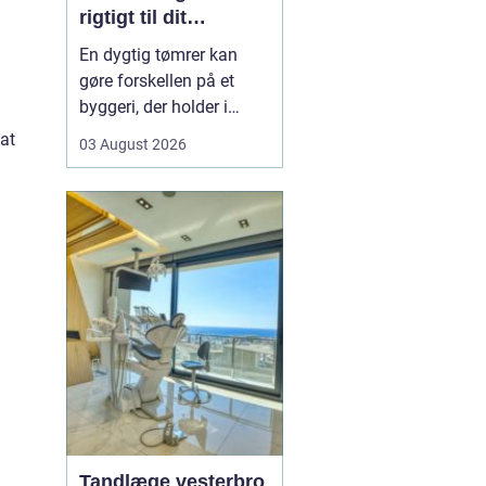
rigtigt til dit
byggeprojekt
En dygtig tømrer kan
gøre forskellen på et
byggeri, der holder i
årevis, og et projekt, der
 at
03 August 2026
giver dig problemer igen
og igen. Når du leder
efter en tømrer i
Hvidovre, handler det
derfor ikke kun om pris.
Det handler om kvalitet,
tryghed og gode løsni...
Tandlæge vesterbro