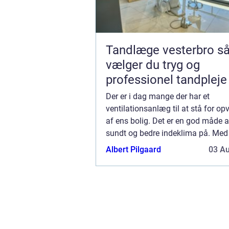
Tandlæge vesterbro sådan
vælger du tryg og
professionel tandpleje
Der er i dag mange der har et
ventilationsanlæg til at stå for o
af ens bolig. Det er en god måde a
sundt og bedre indeklima på. Med
ventilationsanlæg kan du indstille
Albert Pilgaard
03 A
præcise temperatur, ...