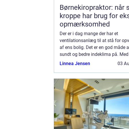
Børnekiropraktor: når
kroppe har brug for ek
opmærksomhed
Der er i dag mange der har et
ventilationsanlæg til at stå for o
af ens bolig. Det er en god måde a
sundt og bedre indeklima på. Med
ventilationsanlæg kan du indstille
Linnea Jensen
03 A
præcise temperatur, ...