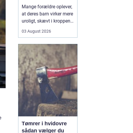
opmærksomhed
Mange forældre oplever,
at deres barn virker mere
uroligt, skævt i kroppen
eller klager over smerter,
03 August 2026
uden at der er en klar
forklaring. Her kan en
børnekiropraktor være en
mulighed. En kiropraktor
med særlig erfaring i...
e
Tømrer i hvidovre
sådan vælger du