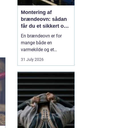
Montering af
brændeovn: sådan
får du et sikkert og
smukt resultat
En brændeovn er for
mange både en
varmekilde og et
samlingspunkt i
31 July 2026
hjemmet. Flammerne
giver ro, og varmen kan
mærkes i hele rummet.
Men montering af
brændeovn er ikke noget,
man bør kaste sig ud i
uden viden og
planl&ae...