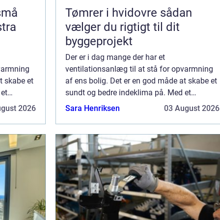
 små
Tømrer i hvidovre sådan
stra
vælger du rigtigt til dit
byggeprojekt
Der er i dag mange der har et
pvarmning
ventilationsanlæg til at stå for opvarmning
t skabe et
af ens bolig. Det er en god måde at skabe et
 et
sundt og bedre indeklima på. Med et
 den
ventilationsanlæg kan du indstille den
ugust 2026
Sara Henriksen
03 August 2026
præcise temperatur, ...