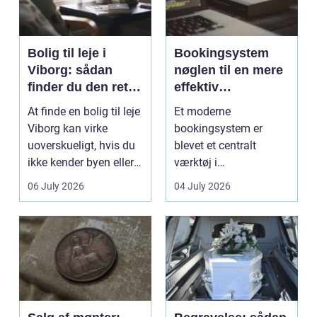
Bolig til leje i
Bookingsystem
Viborg: sådan
nøglen til en mere
finder du den rette
effektiv
lejlighed
klinikhverdag
At finde en bolig til leje
Et moderne
Viborg kan virke
bookingsystem er
uoverskueligt, hvis du
blevet et centralt
ikke kender byen eller
værktøj i
det lokale...
sundhedssektoren.
06 July 2026
04 July 2026
Klinikker, praksis og
beh...