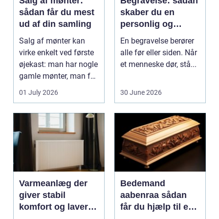
Salg af mønter:
Begravelse: sådan
sådan får du mest
skaber du en
ud af din samling
personlig og
respektfuld afsked
Salg af mønter kan
En begravelse berører
virke enkelt ved første
alle før eller siden. Når
øjekast: man har nogle
et menneske dør, stå...
gamle mønter, man får
dem vurderet...
01 July 2026
30 June 2026
Varmeanlæg der
Bedemand
giver stabil
aabenraa sådan
komfort og lavere
får du hjælp til en
energiregning
værdig afsked