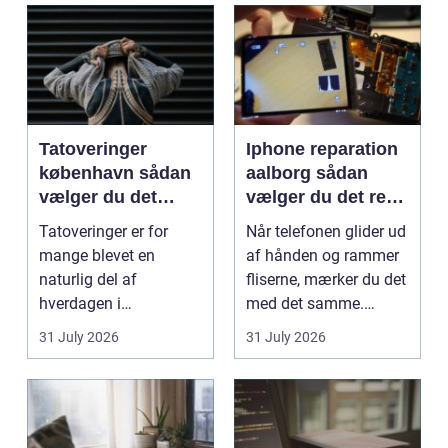
Tatoveringer
Iphone reparation
københavn sådan
aalborg sådan
vælger du det
vælger du det rette
rigtige studie
værksted
Tatoveringer er for
Når telefonen glider ud
mange blevet en
af hånden og rammer
naturlig del af
fliserne, mærker du det
hverdagen i
med det samme.
København. Byen er
Skærmen splintrer...
31 July 2026
31 July 2026
fyldt med dygtige...