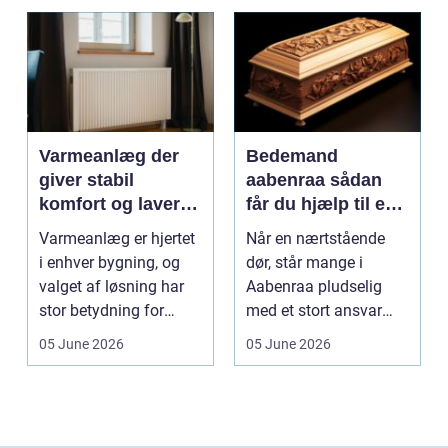
Varmeanlæg der
Bedemand
giver stabil
aabenraa sådan
komfort og lavere
får du hjælp til en
energiregning
værdig afsked
Varmeanlæg er hjertet
Når en nærtstående
i enhver bygning, og
dør, står mange i
valget af løsning har
Aabenraa pludselig
stor betydning for
med et stort ansvar
b&a...
midt i sorgen.
05 June 2026
05 June 2026
Praktiske...