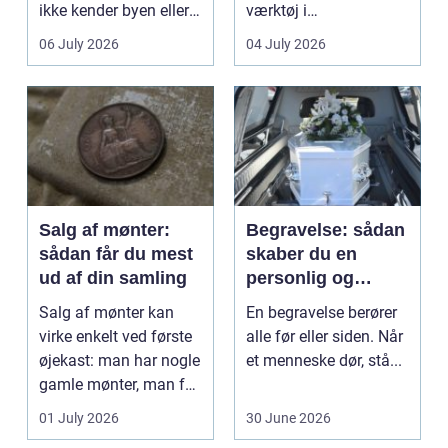
ikke kender byen eller
værktøj i
det lokale...
sundhedssektoren.
06 July 2026
04 July 2026
Klinikker, praksis og
beh...
Salg af mønter:
Begravelse: sådan
sådan får du mest
skaber du en
ud af din samling
personlig og
respektfuld afsked
Salg af mønter kan
En begravelse berører
virke enkelt ved første
alle før eller siden. Når
øjekast: man har nogle
et menneske dør, stå...
gamle mønter, man får
dem vurderet...
01 July 2026
30 June 2026