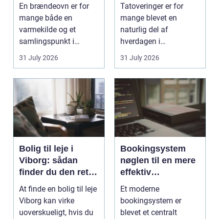
smukt resultat
rigtige studie
En brændeovn er for
Tatoveringer er for
mange både en
mange blevet en
varmekilde og et
naturlig del af
samlingspunkt i
hverdagen i
hjemmet. Flammerne
København. Byen er
31 July 2026
31 July 2026
gi...
fyldt med dygtige...
Bolig til leje i
Bookingsystem
Viborg: sådan
nøglen til en mere
finder du den rette
effektiv
lejlighed
klinikhverdag
At finde en bolig til leje
Et moderne
Viborg kan virke
bookingsystem er
uoverskueligt, hvis du
blevet et centralt