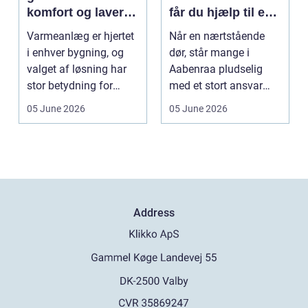
komfort og lavere
får du hjælp til en
energiregning
værdig afsked
Varmeanlæg er hjertet
Når en nærtstående
i enhver bygning, og
dør, står mange i
valget af løsning har
Aabenraa pludselig
stor betydning for
med et stort ansvar
b&a...
midt i sorgen.
05 June 2026
05 June 2026
Praktiske...
Address