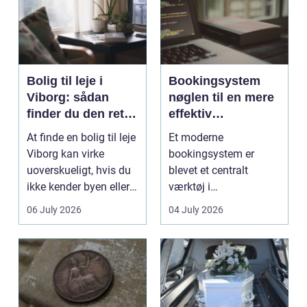
Bolig til leje i
Bookingsystem
Viborg: sådan
nøglen til en mere
finder du den rette
effektiv
lejlighed
klinikhverdag
At finde en bolig til leje
Et moderne
Viborg kan virke
bookingsystem er
uoverskueligt, hvis du
blevet et centralt
ikke kender byen eller
værktøj i
det lokale...
sundhedssektoren.
06 July 2026
04 July 2026
Klinikker, praksis og
beh...