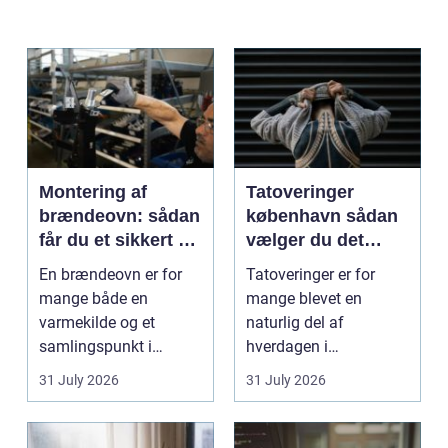
Montering af
Tatoveringer
brændeovn: sådan
københavn sådan
får du et sikkert og
vælger du det
smukt resultat
rigtige studie
En brændeovn er for
Tatoveringer er for
mange både en
mange blevet en
varmekilde og et
naturlig del af
samlingspunkt i
hverdagen i
hjemmet. Flammerne
København. Byen er
31 July 2026
31 July 2026
gi...
fyldt med dygtige...