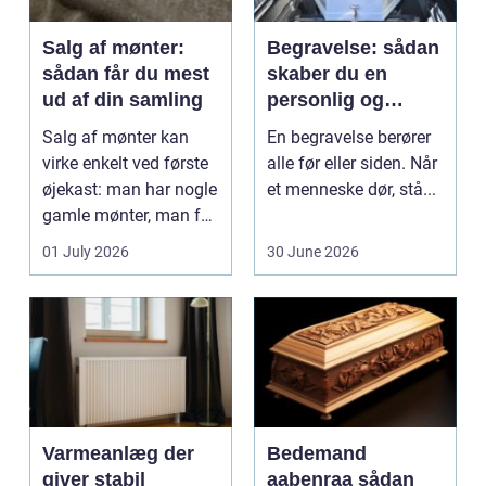
Salg af mønter:
Begravelse: sådan
sådan får du mest
skaber du en
ud af din samling
personlig og
respektfuld afsked
Salg af mønter kan
En begravelse berører
virke enkelt ved første
alle før eller siden. Når
øjekast: man har nogle
et menneske dør, stå...
gamle mønter, man får
dem vurderet...
01 July 2026
30 June 2026
Varmeanlæg der
Bedemand
giver stabil
aabenraa sådan