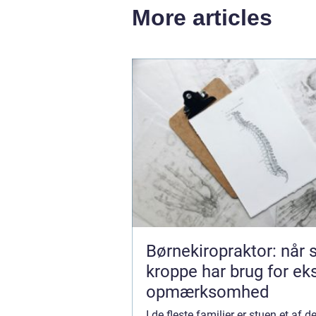
More articles
Børnekiropraktor: når
kroppe har brug for ek
opmærksomhed
I de fleste familier er stuen et af 