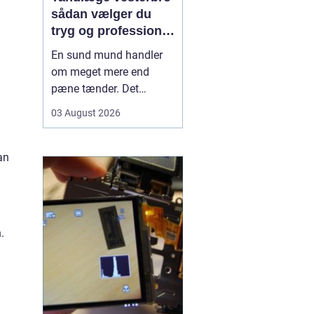
sådan vælger du
tryg og professionel
tandpleje
En sund mund handler
om meget mere end
pæne tænder. Det
påvirker både din
03 August 2026
hverdag, din selvtillid og
dit generelle helbred. Når
du
leder efter tandlæge
an
vesterbro
, møder du
derfor mange
valgmuligheder m...
.