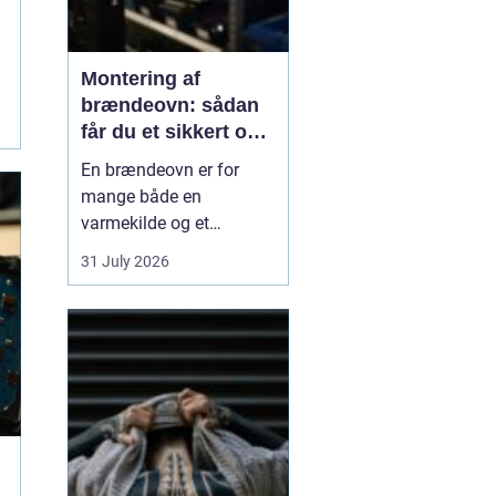
Montering af
brændeovn: sådan
får du et sikkert og
smukt resultat
En brændeovn er for
mange både en
varmekilde og et
samlingspunkt i
31 July 2026
hjemmet. Flammerne
giver ro, og varmen kan
mærkes i hele rummet.
Men montering af
brændeovn er ikke noget,
man bør kaste sig ud i
uden viden og
planl&ae...