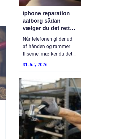
Iphone reparation
aalborg sådan
vælger du det rette
værksted
Når telefonen glider ud
af hånden og rammer
fliserne, mærker du det
med det samme.
31 July 2026
Skærmen splintrer, lyden
forsvinder, eller batteriet
står af midt på dagen.
For mange i Aalborg er
mobilen helt central i
både arbejde, studie og
hverdag. Derfor