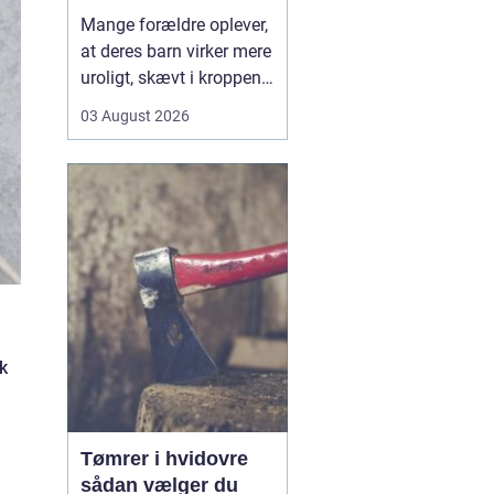
opmærksomhed
Mange forældre oplever,
at deres barn virker mere
uroligt, skævt i kroppen
eller klager over smerter,
03 August 2026
uden at der er en klar
forklaring. Her kan en
børnekiropraktor være en
mulighed. En kiropraktor
med særlig erfaring i...
lk
Tømrer i hvidovre
sådan vælger du