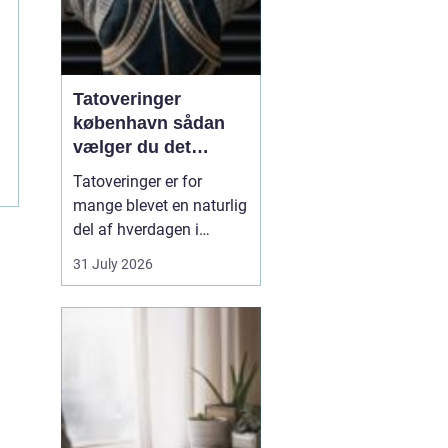
Tatoveringer
københavn sådan
vælger du det
rigtige studie
Tatoveringer er for
mange blevet en naturlig
del af hverdagen i
København. Byen er fyldt
31 July 2026
med dygtige artister,
historiske studier og
moderne tatovørbutikker,
hvor stilarter og udtryk
spænder vidt. Når man
søger efter ...