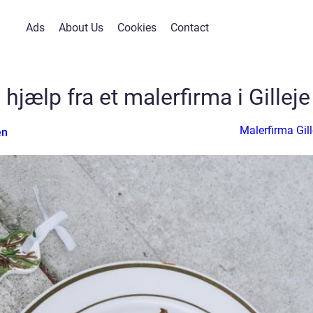
Ads
About Us
Cookies
Contact
jælp fra et malerfirma i Gilleje
Malerfirma Gill
en