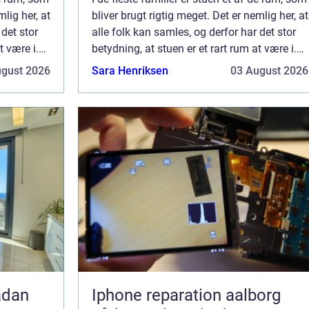
mlig her, at
bliver brugt rigtig meget. Det er nemlig her, at
 det stor
alle folk kan samles, og derfor har det stor
t være i.
betydning, at stuen er et rart rum at være i.
rma i
Med den rette hjælp fra dit malerfirma i
ugust 2026
Sara Henriksen
03 August 2026
Gilleje, har du mulig...
Iphone reparation aalborg