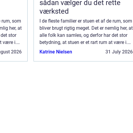
sådan vælger du det rette
værksted
de rum, som
I de fleste familier er stuen et af de rum, som
mlig her, at
bliver brugt rigtig meget. Det er nemlig her, at
 det stor
alle folk kan samles, og derfor har det stor
t være i.
betydning, at stuen er et rart rum at være i.
rma i
Med den rette hjælp fra dit malerfirma i
ugust 2026
Katrine Nielsen
31 July 2026
Gilleje, har du mulig...