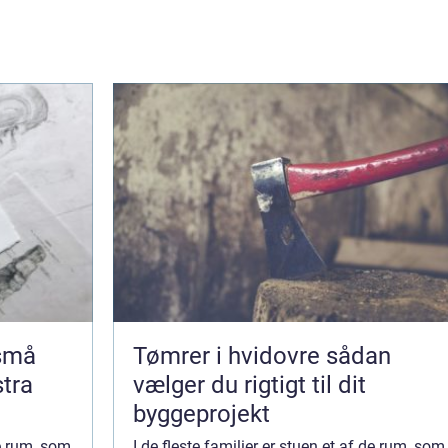
 små
Tømrer i hvidovre sådan
stra
vælger du rigtigt til dit
byggeprojekt
de rum, som
I de fleste familier er stuen et af de rum, som