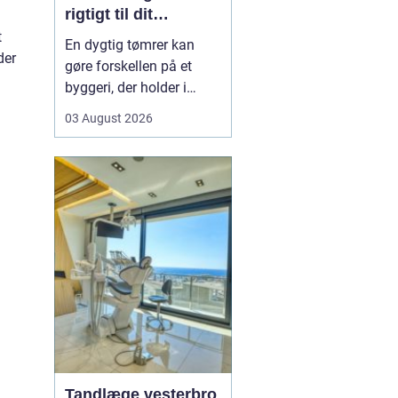
rigtigt til dit
byggeprojekt
t
En dygtig tømrer kan
der
gøre forskellen på et
byggeri, der holder i
årevis, og et projekt, der
03 August 2026
giver dig problemer igen
og igen. Når du leder
efter en tømrer i
Hvidovre, handler det
derfor ikke kun om pris.
Det handler om kvalitet,
tryghed og gode løsni...
Tandlæge vesterbro