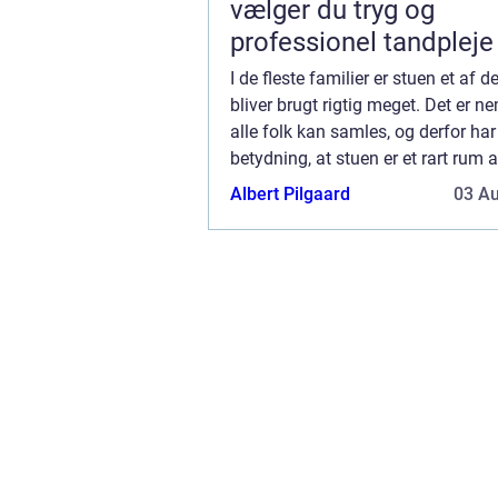
vælger du tryg og
professionel tandpleje
I de fleste familier er stuen et af 
bliver brugt rigtig meget. Det er ne
alle folk kan samles, og derfor har
betydning, at stuen er et rart rum a
Med den rette hjælp fra dit malerfi
Albert Pilgaard
03 A
Gilleje, har du mulig...