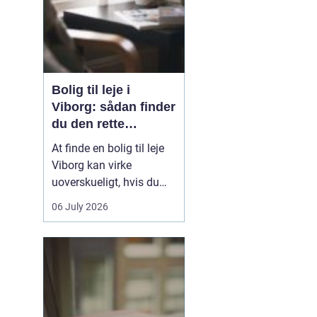
Bolig til leje i
Viborg: sådan finder
du den rette
lejlighed
At finde en bolig til leje
Viborg kan virke
uoverskueligt, hvis du
ikke kender byen eller det
06 July 2026
lokale boligmarked. Der
er mange muligheder,
priserne varierer, og
områderne har hver
deres særpræg. Med en
klar plan, lidt viden om