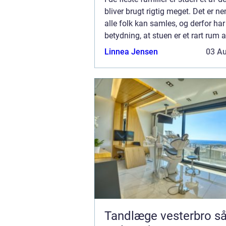
bliver brugt rigtig meget. Det er ne
alle folk kan samles, og derfor har
betydning, at stuen er et rart rum a
Med den rette hjælp fra dit malerfi
Linnea Jensen
03 A
Gilleje, har du mulig...
Tandlæge vesterbro sådan