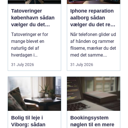
Tatoveringer
Iphone reparation
københavn sådan
aalborg sådan
vælger du det
vælger du det rette
rigtige studie
værksted
Tatoveringer er for
Når telefonen glider ud
mange blevet en
af hånden og rammer
naturlig del af
fliserne, mærker du det
hverdagen i
med det samme.
København. Byen er
Skærmen splintrer...
31 July 2026
31 July 2026
fyldt med dygtige...
Bolig til leje i
Bookingsystem
Viborg: sådan
nøglen til en mere