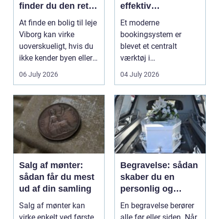
finder du den rette
effektiv
lejlighed
klinikhverdag
At finde en bolig til leje
Et moderne
Viborg kan virke
bookingsystem er
uoverskueligt, hvis du
blevet et centralt
ikke kender byen eller
værktøj i
det lokale...
sundhedssektoren.
06 July 2026
04 July 2026
Klinikker, praksis og
beh...
Salg af mønter:
Begravelse: sådan
sådan får du mest
skaber du en
ud af din samling
personlig og
respektfuld afsked
Salg af mønter kan
En begravelse berører
virke enkelt ved første
alle før eller siden. Når