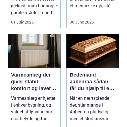
øjekast: man har nogle
et menneske dør, stå...
gamle mønter, man får
dem vurderet...
01 July 2026
30 June 2026
Varmeanlæg der
Bedemand
giver stabil
aabenraa sådan
komfort og lavere
får du hjælp til en
energiregning
værdig afsked
Varmeanlæg er hjertet
Når en nærtstående
i enhver bygning, og
dør, står mange i
valget af løsning har
Aabenraa pludselig
stor betydning for
med et stort ansvar
b&a...
midt i sorgen.