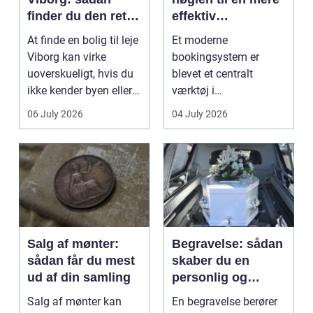
finder du den rette
effektiv
lejlighed
klinikhverdag
At finde en bolig til leje
Et moderne
Viborg kan virke
bookingsystem er
uoverskueligt, hvis du
blevet et centralt
ikke kender byen eller
værktøj i
det lokale...
sundhedssektoren.
06 July 2026
04 July 2026
Klinikker, praksis og
beh...
Salg af mønter:
Begravelse: sådan
sådan får du mest
skaber du en
ud af din samling
personlig og
respektfuld afsked
Salg af mønter kan
En begravelse berører