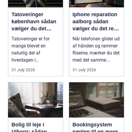
Tatoveringer
Iphone reparation
københavn sådan
aalborg sådan
vælger du det
vælger du det rette
rigtige studie
værksted
Tatoveringer er for
Når telefonen glider ud
mange blevet en
af hånden og rammer
naturlig del af
fliserne, mærker du det
hverdagen i
med det samme.
København. Byen er
Skærmen splintrer...
31 July 2026
31 July 2026
fyldt med dygtige...
Bolig til leje i
Bookingsystem
Viborg: sådan
nøglen til en mere