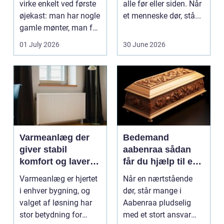
virke enkelt ved første
alle før eller siden. Når
øjekast: man har nogle
et menneske dør, stå...
gamle mønter, man får
dem vurderet...
01 July 2026
30 June 2026
Varmeanlæg der
Bedemand
giver stabil
aabenraa sådan
komfort og lavere
får du hjælp til en
energiregning
værdig afsked
Varmeanlæg er hjertet
Når en nærtstående
i enhver bygning, og
dør, står mange i
valget af løsning har
Aabenraa pludselig
stor betydning for
med et stort ansvar