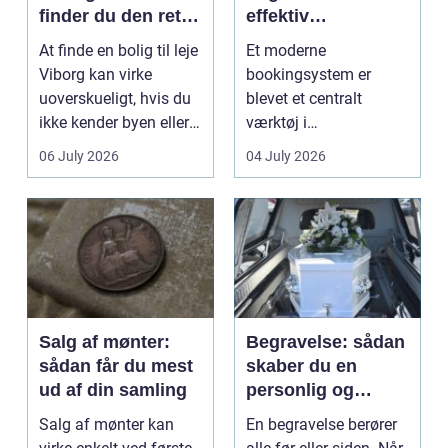
finder du den rette
effektiv
lejlighed
klinikhverdag
At finde en bolig til leje
Et moderne
Viborg kan virke
bookingsystem er
uoverskueligt, hvis du
blevet et centralt
ikke kender byen eller
værktøj i
det lokale...
sundhedssektoren.
06 July 2026
04 July 2026
Klinikker, praksis og
beh...
Salg af mønter:
Begravelse: sådan
sådan får du mest
skaber du en
ud af din samling
personlig og
respektfuld afsked
Salg af mønter kan
En begravelse berører