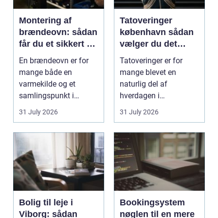
Montering af
Tatoveringer
brændeovn: sådan
københavn sådan
får du et sikkert og
vælger du det
smukt resultat
rigtige studie
En brændeovn er for
Tatoveringer er for
mange både en
mange blevet en
varmekilde og et
naturlig del af
samlingspunkt i
hverdagen i
hjemmet. Flammerne
København. Byen er
31 July 2026
31 July 2026
gi...
fyldt med dygtige...
Bolig til leje i
Bookingsystem
Viborg: sådan
nøglen til en mere