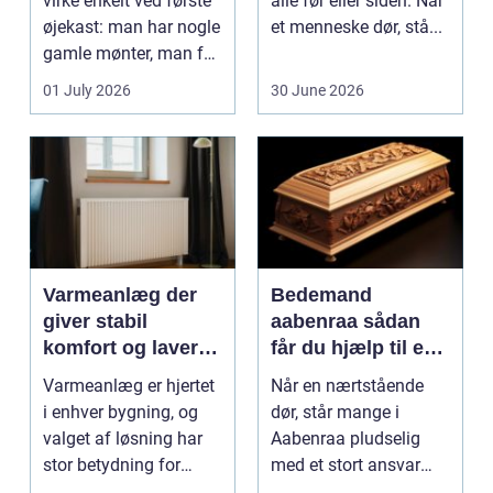
virke enkelt ved første
alle før eller siden. Når
øjekast: man har nogle
et menneske dør, stå...
gamle mønter, man får
dem vurderet...
01 July 2026
30 June 2026
Varmeanlæg der
Bedemand
giver stabil
aabenraa sådan
komfort og lavere
får du hjælp til en
energiregning
værdig afsked
Varmeanlæg er hjertet
Når en nærtstående
i enhver bygning, og
dør, står mange i
valget af løsning har
Aabenraa pludselig
stor betydning for
med et stort ansvar
b&a...
midt i sorgen.