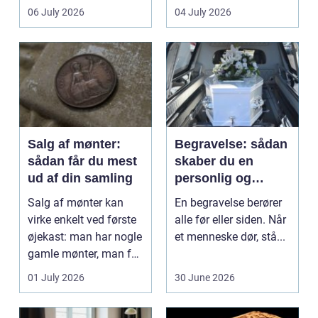
det lokale...
sundhedssektoren.
06 July 2026
04 July 2026
Klinikker, praksis og
beh...
Salg af mønter:
Begravelse: sådan
sådan får du mest
skaber du en
ud af din samling
personlig og
respektfuld afsked
Salg af mønter kan
En begravelse berører
virke enkelt ved første
alle før eller siden. Når
øjekast: man har nogle
et menneske dør, stå...
gamle mønter, man får
dem vurderet...
01 July 2026
30 June 2026