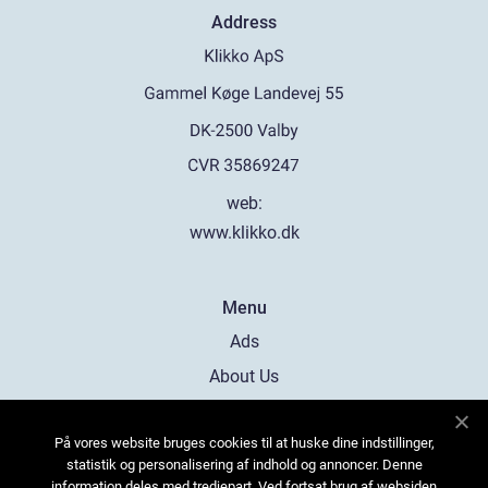
Address
web:
www.klikko.dk
Menu
Ads
About Us
Cookies
På vores website bruges cookies til at huske dine indstillinger,
Contact
statistik og personalisering af indhold og annoncer. Denne
Sitemap
information deles med tredjepart. Ved fortsat brug af websiden