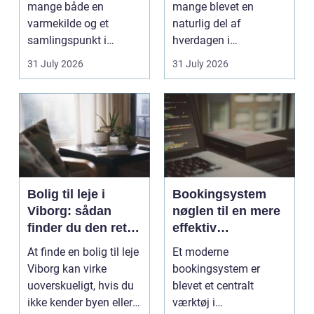
mange både en
mange blevet en
varmekilde og et
naturlig del af
samlingspunkt i
hverdagen i
hjemmet. Flammerne
København. Byen er
31 July 2026
31 July 2026
gi...
fyldt med dygtige...
Bolig til leje i
Bookingsystem
Viborg: sådan
nøglen til en mere
finder du den rette
effektiv
lejlighed
klinikhverdag
At finde en bolig til leje
Et moderne
Viborg kan virke
bookingsystem er
uoverskueligt, hvis du
blevet et centralt
ikke kender byen eller
værktøj i