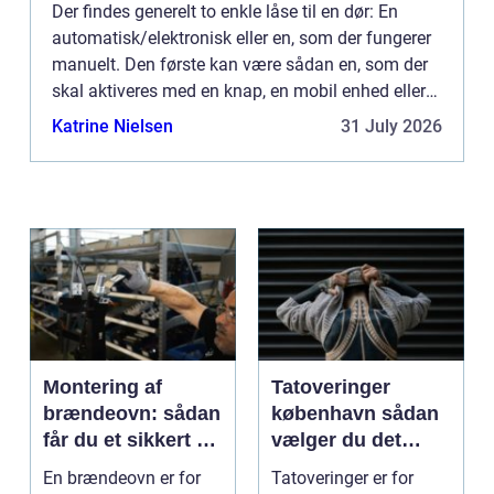
Der findes generelt to enkle låse til en dør: En
automatisk/elektronisk eller en, som der fungerer
manuelt. Den første kan være sådan en, som der
skal aktiveres med en knap, en mobil enhed eller
ved at indtaste en kode et sted. Så er der den
Katrine Nielsen
31 July 2026
anden, s...
Montering af
Tatoveringer
brændeovn: sådan
københavn sådan
får du et sikkert og
vælger du det
smukt resultat
rigtige studie
En brændeovn er for
Tatoveringer er for