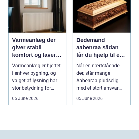
Varmeanlæg der
Bedemand
giver stabil
aabenraa sådan
komfort og lavere
får du hjælp til en
energiregning
værdig afsked
Varmeanlæg er hjertet
Når en nærtstående
i enhver bygning, og
dør, står mange i
valget af løsning har
Aabenraa pludselig
stor betydning for
med et stort ansvar
b&a...
midt i sorgen.
05 June 2026
05 June 2026
Praktiske...