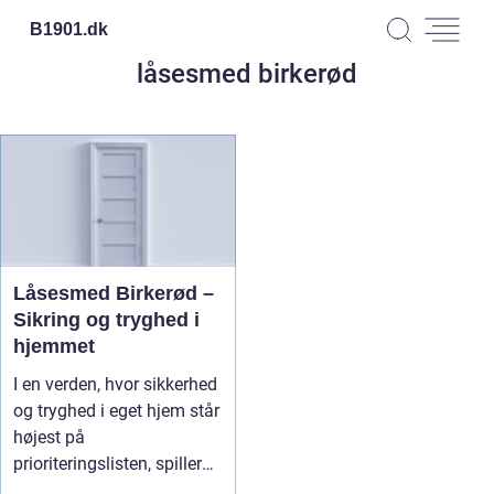
B1901.
dk
låsesmed birkerød
Låsesmed Birkerød –
Sikring og tryghed i
hjemmet
I en verden, hvor sikkerhed
og tryghed i eget hjem står
højest på
prioriteringslisten, spiller
en lo...