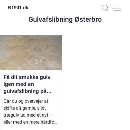
B1901.
dk
Gulvafslibning Østerbro
Få dit smukke gulv
igen med en
gulvafslibning på
Østerbro
Går du og overvejer at
skifte dit gamle, slidt
trægulv ud med et nyt –
eller med en mere hårdfør
og ...