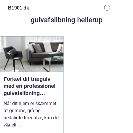
B1901.
dk
gulvafslibning hellerup
Forkæl dit trægulv
med en professionel
gulvafslibning
Hellerup
Når dit hjem er skæmmet
af grimme, grå og
nedslidte trægulve, kan det
v&aeli...