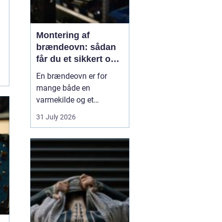
Montering af
brændeovn: sådan
får du et sikkert og
smukt resultat
En brændeovn er for
mange både en
varmekilde og et
samlingspunkt i
31 July 2026
hjemmet. Flammerne
giver ro, og varmen kan
mærkes i hele rummet.
Men montering af
brændeovn er ikke noget,
man bør kaste sig ud i
uden viden og
planl&ae...