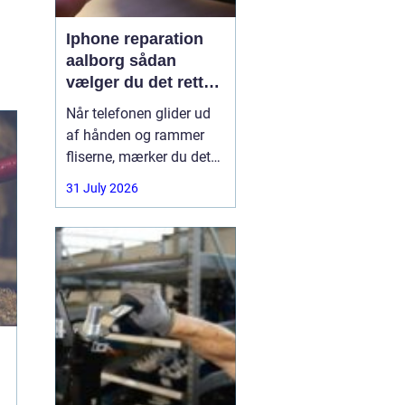
Iphone reparation
aalborg sådan
vælger du det rette
værksted
Når telefonen glider ud
af hånden og rammer
fliserne, mærker du det
med det samme.
31 July 2026
Skærmen splintrer, lyden
forsvinder, eller batteriet
står af midt på dagen.
For mange i Aalborg er
mobilen helt central i
både arbejde, studie og
hverdag. Derfor