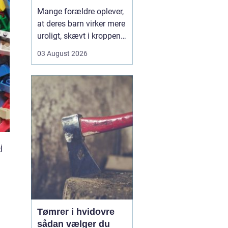
opmærksomhed
Mange forældre oplever,
at deres barn virker mere
uroligt, skævt i kroppen
eller klager over smerter,
03 August 2026
uden at der er en klar
forklaring. Her kan en
børnekiropraktor være en
mulighed. En kiropraktor
med særlig erfaring i...
j
Tømrer i hvidovre
sådan vælger du