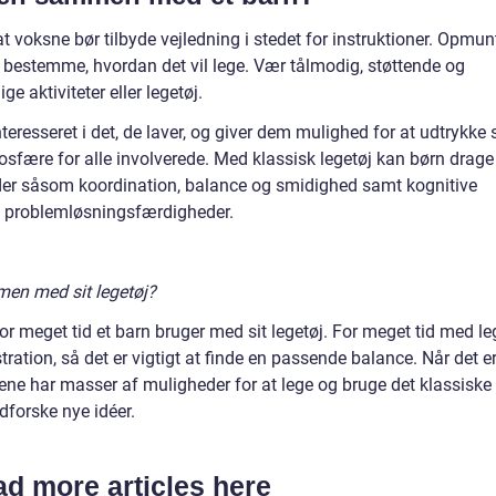
 at voksne bør tilbyde vejledning i stedet for instruktioner. Opmun
lv bestemme, hvordan det vil lege. Vær tålmodig, støttende og
e aktiviteter eller legetøj.
teresseret i det, de laver, og giver dem mulighed for at udtrykke s
mosfære for alle involverede. Med klassisk legetøj kan børn drage
eder såsom koordination, balance og smidighed samt kognitive
og problemløsningsfærdigheder.
men med sit legetøj?
vor meget tid et barn bruger med sit legetøj. For meget tid med le
ration, så det er vigtigt at finde en passende balance. Når det e
nene har masser af muligheder for at lege og bruge det klassiske
dforske nye idéer.
d more articles here