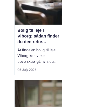
Bolig til leje i
Viborg: sådan finder
du den rette
lejlighed
At finde en bolig til leje
Viborg kan virke
uoverskueligt, hvis du
ikke kender byen eller det
06 July 2026
lokale boligmarked. Der
er mange muligheder,
priserne varierer, og
områderne har hver
deres særpræg. Med en
klar plan, lidt viden om