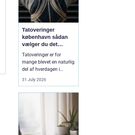
Tatoveringer
københavn sådan
vælger du det
rigtige studie
Tatoveringer er for
mange blevet en naturlig
del af hverdagen i
København. Byen er fyldt
31 July 2026
med dygtige artister,
historiske studier og
moderne tatovørbutikker,
hvor stilarter og udtryk
spænder vidt. Når man
søger efter ...