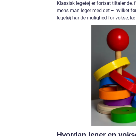
Klassisk legetøj er fortsat tiltalende
mens man leger med det – hvilket føre
legetøj har de mulighed for vokse, læ
Hvordan leger en vok