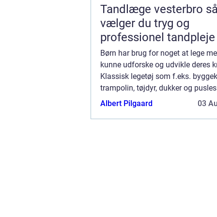
Tandlæge vesterbro sådan
vælger du tryg og
professionel tandpleje
Børn har brug for noget at lege me
kunne udforske og udvikle deres kr
Klassisk legetøj som f.eks. byggek
trampolin, tøjdyr, dukker og pusles
til yngre børn. Når de bliver ældre, 
Albert Pilgaard
03 A
måske nyde mere avancerede...