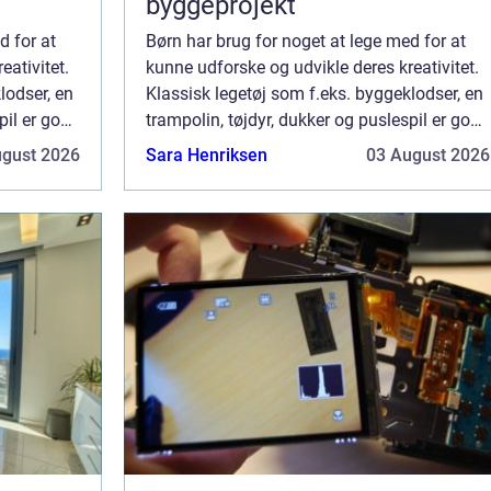
byggeprojekt
d for at
Børn har brug for noget at lege med for at
eativitet.
kunne udforske og udvikle deres kreativitet.
lodser, en
Klassisk legetøj som f.eks. byggeklodser, en
pil er godt
trampolin, tøjdyr, dukker og puslespil er godt
vil de
til yngre børn. Når de bliver ældre, vil de
ugust 2026
Sara Henriksen
03 August 2026
måske nyde mere avancerede...