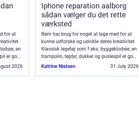
Iphone reparation aalborg
sådan vælger du det rette
værksted
d for at
Børn har brug for noget at lege med for at
eativitet.
kunne udforske og udvikle deres kreativitet.
lodser, en
Klassisk legetøj som f.eks. byggeklodser, en
pil er godt
trampolin, tøjdyr, dukker og puslespil er godt
vil de
til yngre børn. Når de bliver ældre, vil de
ugust 2026
Katrine Nielsen
31 July 2026
måske nyde mere avancerede...