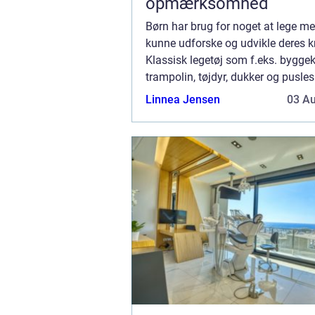
opmærksomhed
Børn har brug for noget at lege me
kunne udforske og udvikle deres kr
Klassisk legetøj som f.eks. byggek
trampolin, tøjdyr, dukker og pusles
til yngre børn. Når de bliver ældre, 
Linnea Jensen
03 A
måske nyde mere avancerede...