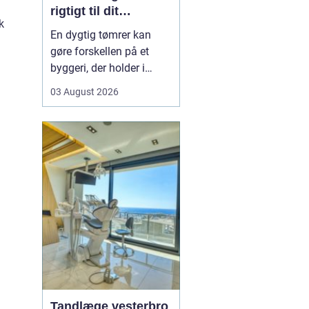
rigtigt til dit
k
byggeprojekt
En dygtig tømrer kan
gøre forskellen på et
byggeri, der holder i
årevis, og et projekt, der
03 August 2026
giver dig problemer igen
og igen. Når du leder
efter en tømrer i
Hvidovre, handler det
derfor ikke kun om pris.
Det handler om kvalitet,
tryghed og gode løsni...
Tandlæge vesterbro