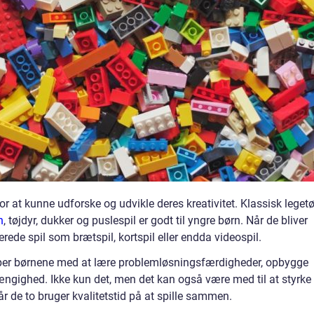
r at kunne udforske og udvikle deres kreativitet. Klassisk legetø
n
, tøjdyr, dukker og puslespil er godt til yngre børn. Når de bliver
ede spil som brætspil, kortspil eller endda videospil.
lper børnene med at lære problemløsningsfærdigheder, opbygge
hængighed. Ikke kun det, men det kan også være med til at styrke
r de to bruger kvalitetstid på at spille sammen.