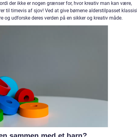
, fordi der ikke er nogen grænser for, hvor kreativ man kan være,
r til timevis af sjov! Ved at give børnene alderstilpasset klassis
re og udforske deres verden på en sikker og kreativ måde.
sen sammen med et barn?