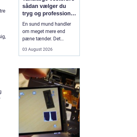
sådan vælger du
tre
tryg og professionel
tandpleje
En sund mund handler
om meget mere end
ig,
pæne tænder. Det
påvirker både din
03 August 2026
hverdag, din selvtillid og
dit generelle helbred. Når
du
leder efter tandlæge
vesterbro
, møder du
derfor mange
valgmuligheder m...
g
r