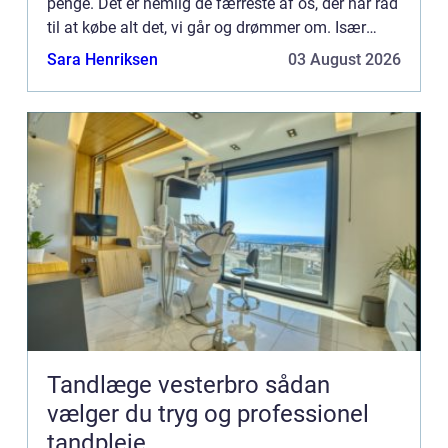
penge. Det er nemlig de færreste af os, der har råd
til at købe alt det, vi går og drømmer om. Især
større ting som hus, sommerhus, bil og maskiner
Sara Henriksen
03 August 2026
...
Tandlæge vesterbro sådan
vælger du tryg og professionel
tandpleje