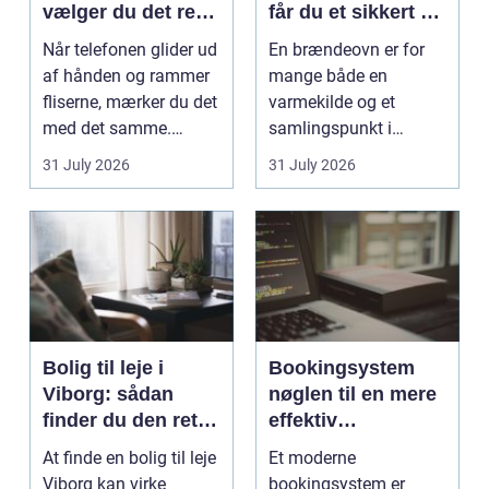
vælger du det rette
får du et sikkert og
værksted
smukt resultat
Når telefonen glider ud
En brændeovn er for
af hånden og rammer
mange både en
fliserne, mærker du det
varmekilde og et
med det samme.
samlingspunkt i
Skærmen splintrer...
hjemmet. Flammerne
31 July 2026
31 July 2026
gi...
Bolig til leje i
Bookingsystem
Viborg: sådan
nøglen til en mere
finder du den rette
effektiv
lejlighed
klinikhverdag
At finde en bolig til leje
Et moderne
Viborg kan virke
bookingsystem er