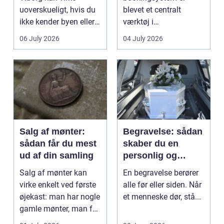
uoverskueligt, hvis du
blevet et centralt
ikke kender byen eller
værktøj i
det lokale...
sundhedssektoren.
06 July 2026
04 July 2026
Klinikker, praksis og
beh...
Salg af mønter:
Begravelse: sådan
sådan får du mest
skaber du en
ud af din samling
personlig og
respektfuld afsked
Salg af mønter kan
En begravelse berører
virke enkelt ved første
alle før eller siden. Når
øjekast: man har nogle
et menneske dør, stå...
gamle mønter, man får
dem vurderet...