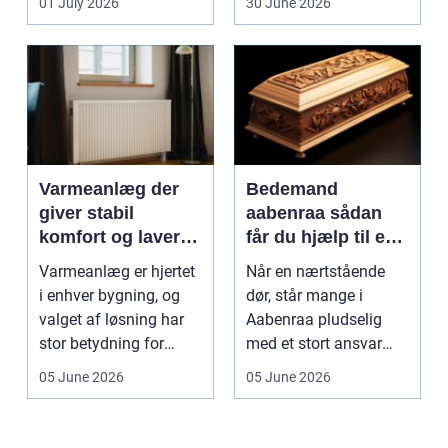
01 July 2026
30 June 2026
Varmeanlæg der
Bedemand
giver stabil
aabenraa sådan
komfort og lavere
får du hjælp til en
energiregning
værdig afsked
Varmeanlæg er hjertet
Når en nærtstående
i enhver bygning, og
dør, står mange i
valget af løsning har
Aabenraa pludselig
stor betydning for
med et stort ansvar
b&a...
midt i sorgen.
05 June 2026
05 June 2026
Praktiske...