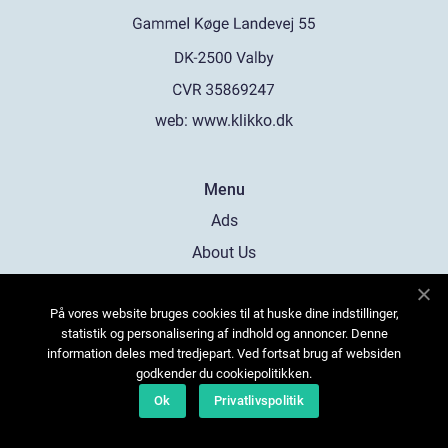
web:
www.klikko.dk
Menu
Ads
About Us
Cookies
På vores website bruges cookies til at huske dine indstillinger,
Contact
statistik og personalisering af indhold og annoncer. Denne
Sitemap
information deles med tredjepart. Ved fortsat brug af websiden
godkender du cookiepolitikken.
Ok
Privatlivspolitik