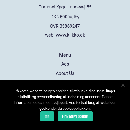
web:
www.klikko.dk
Menu
Ads
About Us
Cookies
På vores website bruges cookies til at huske dine indstillinger,
Contact
statistik og personalisering af indhold og annoncer. Denne
Sitemap
information deles med tredjepart. Ved fortsat brug af websiden
godkender du cookiepolitikken.
Ok
Privatlivspolitik