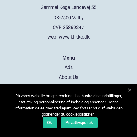
web:
www.klikko.dk
Menu
Ads
About Us
Cookies
På vores website bruges cookies til at huske dine indstillinger,
Contact
statistik og personalisering af indhold og annoncer. Denne
Sitemap
information deles med tredjepart. Ved fortsat brug af websiden
godkender du cookiepolitikken.
Ok
Privatlivspolitik