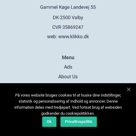
web:
www.klikko.dk
Menu
Ads
About Us
Cookies
På vores website bruges cookies til at huske dine indstillinger,
Contact
statistik og personalisering af indhold og annoncer. Denne
Sitemap
information deles med tredjepart. Ved fortsat brug af websiden
godkender du cookiepolitikken.
Ok
Privatlivspolitik