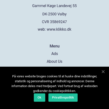
web:
www.klikko.dk
Menu
Ads
About Us
Cookies
På vores website bruges cookies til at huske dine indstillinger,
Contact
statistik og personalisering af indhold og annoncer. Denne
Sitemap
information deles med tredjepart. Ved fortsat brug af websiden
godkender du cookiepolitikken.
Ok
Privatlivspolitik