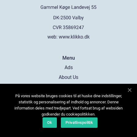
web:
www.klikko.dk
Menu
Ads
About Us
Cookies
På vores website bruges cookies til at huske dine indstillinger,
Contact
statistik og personalisering af indhold og annoncer. Denne
Sitemap
information deles med tredjepart. Ved fortsat brug af websiden
godkender du cookiepolitikken.
Ok
Privatlivspolitik