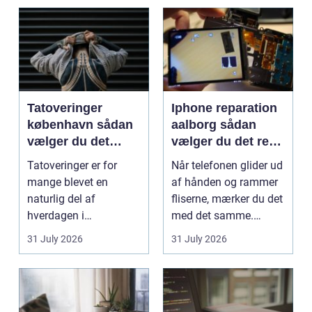
Tatoveringer
Iphone reparation
københavn sådan
aalborg sådan
vælger du det
vælger du det rette
rigtige studie
værksted
Tatoveringer er for
Når telefonen glider ud
mange blevet en
af hånden og rammer
naturlig del af
fliserne, mærker du det
hverdagen i
med det samme.
København. Byen er
Skærmen splintrer...
31 July 2026
31 July 2026
fyldt med dygtige...