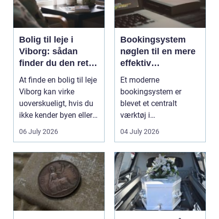
Bolig til leje i
Bookingsystem
Viborg: sådan
nøglen til en mere
finder du den rette
effektiv
lejlighed
klinikhverdag
At finde en bolig til leje
Et moderne
Viborg kan virke
bookingsystem er
uoverskueligt, hvis du
blevet et centralt
ikke kender byen eller
værktøj i
det lokale...
sundhedssektoren.
06 July 2026
04 July 2026
Klinikker, praksis og
beh...