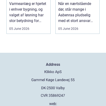
energiregning
værdig afsked
Varmeanlæg er hjertet
Når en nærtstående
i enhver bygning, og
dør, står mange i
valget af løsning har
Aabenraa pludselig
stor betydning for
med et stort ansvar
b&a...
midt i sorgen.
05 June 2026
05 June 2026
Praktiske...
Address
web: