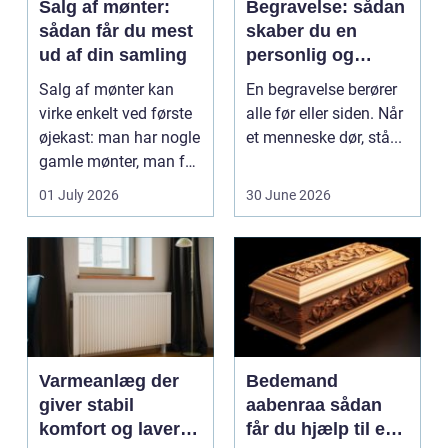
Salg af mønter:
Begravelse: sådan
sådan får du mest
skaber du en
ud af din samling
personlig og
respektfuld afsked
Salg af mønter kan
En begravelse berører
virke enkelt ved første
alle før eller siden. Når
øjekast: man har nogle
et menneske dør, stå...
gamle mønter, man får
dem vurderet...
01 July 2026
30 June 2026
Varmeanlæg der
Bedemand
giver stabil
aabenraa sådan
komfort og lavere
får du hjælp til en